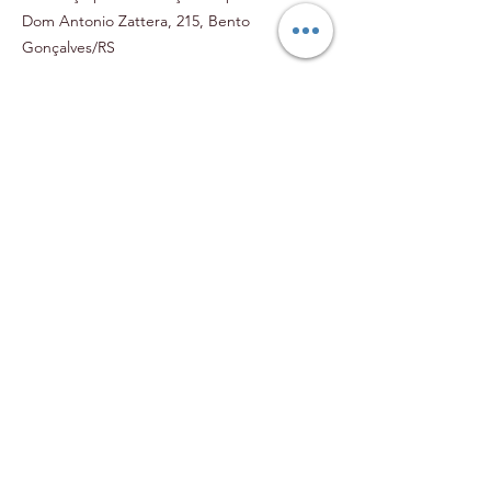
Dom Antonio Zattera, 215, Bento
Gonçalves/RS
Entre em contato conosco:
Caso você tenha qualquer dúvida sobre a
nossa política de reembolso e devolução,
por favor, entre em contato pelo e-mail
contato@amarevinhos.com.br
.
Loja
Produtos
Política de Reembolso
Política de Trocas e Devoluções
Contato