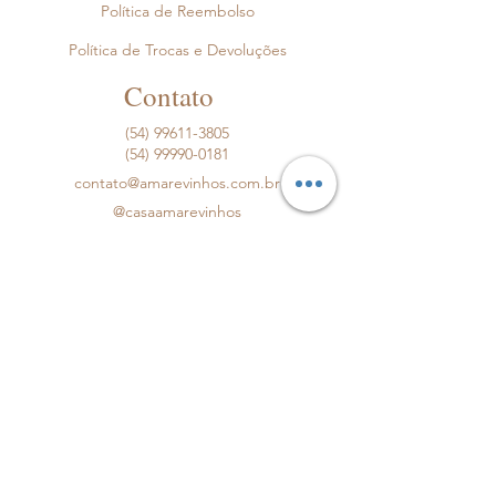
Política de Reembolso
Política de Trocas e Devoluções
Contato
(54) 99611-3805
(54) 99990-0181
contato@amarevinhos.com.br
@casaamarevinhos
*Produtos postados em até 3 dias corridos.
AMARE VINHOS LTDA.
CNPJ:
51.319.496
/0001-00
R. Dom Antonio Zattera, 215, Bento
Gonçalves/RS